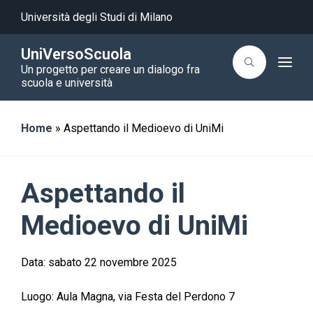
Università degli Studi di Milano
UniVersoScuola
T
Un progetto per creare un dialogo fra
o
scuola e università
g
g
l
e
Home
»
Aspettando il Medioevo di UniMi
n
a
v
i
g
a
Aspettando il
t
i
o
Medioevo di UniMi
n
Data:
sabato 22 novembre 2025
Luogo:
Aula Magna, via Festa del Perdono 7